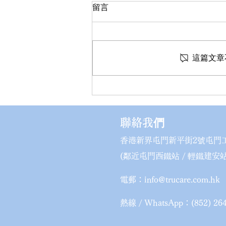
留言
這篇文章
6月會員日：口罩超值優惠+新
款上架💥
​聯絡我們
香港新界屯門新平街2號屯門工
(鄰近屯門西鐵站 / 輕鐵建安站
電郵：
info@trucare.com.hk
熱線 / WhatsApp：(852) 264