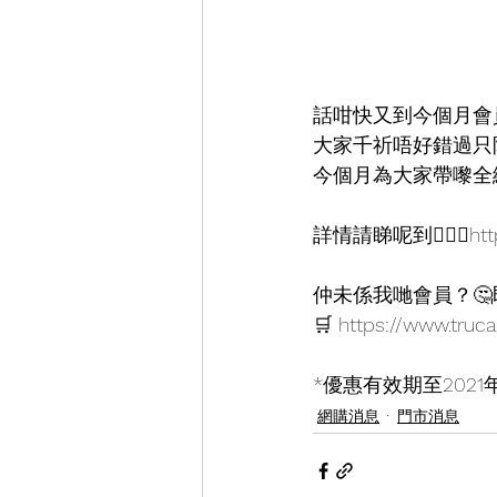
話咁快又到今個月會
大家千祈唔好錯過只
今個月為大家帶嚟全
詳情請睇呢到🙋🏻‍♂️http
仲未係我哋會員？🤔
🛒 https://www.truca
*優惠有效期至2021
網購消息
門市消息