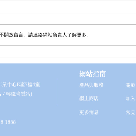
不開放留言。請連絡網站負責人了解更多。
5月會員日：非獨立包裝口罩
4月
85折🔥
式登
網站指南
業中心E座7樓4室
產品與服務
關於
 / 輕鐵青雲站)
網上商店
加入
更多消息
常見
8 1888