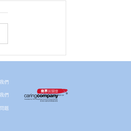
會員感謝祭🎊立體口罩正
場🔥
我們
我們
問題