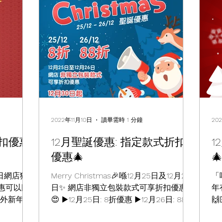
2022年11月10日
讀畢需時 1 分鐘
20
折扣優惠
12月聖誕優惠: 指定款式折扣
1
優惠🎄

今日網店獨
Merry Christmas🎉喺12月25日及12月26
「
優惠可以同
日✨ 網店非獨立包裝款式可享折扣優惠
年
另外新年禮
😍 ▶️12月25日: 8折優惠 ▶️12月26日: 88折

式🔥 除
優惠 優惠可以同會員折扣及免運費優惠
預